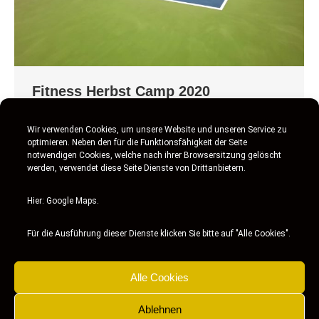
Fitness Herbst Camp 2020
News
,
Platzgeflüster
Von
SKM Tennis Pro School
Wir verwenden Cookies, um unsere Website und unseren Service zu
7. April 2021
optimieren. Neben den für die Funktionsfähigkeit der Seite
notwendigen Cookies, welche nach ihrer Browsersitzung gelöscht
Neben der Leistungsdiagnostik konnten wir die
werden, verwendet diese Seite Dienste von Drittanbietern.
konditionellen Aspekte stärker in den Fokus
nehmen ? sauber gearbeitet und tolle
Hier: Google Maps.
Trainingswoche @stc_02_ Herbstcamp mal zu
Für die Ausführung dieser Dienste klicken Sie bitte auf "Alle Cookies".
Hause ? DTB Konditonstest
Alle Cookies
Ablehnen