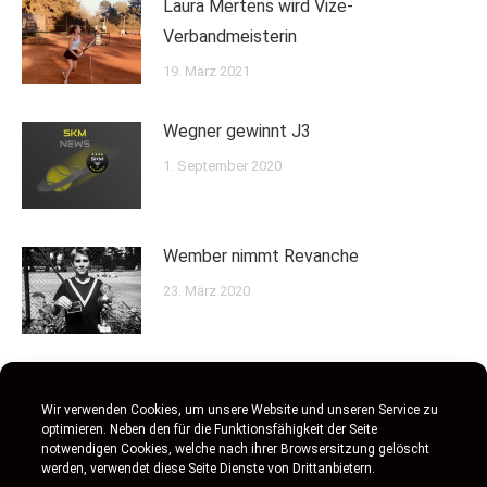
Laura Mertens wird Vize-
Verbandmeisterin
19. März 2021
Wegner gewinnt J3
1. September 2020
Wember nimmt Revanche
23. März 2020
Maschke gewinnt Toto´s Junior Cup
Wir verwenden Cookies, um unsere Website und unseren Service zu
17. Februar 2020
optimieren. Neben den für die Funktionsfähigkeit der Seite
notwendigen Cookies, welche nach ihrer Browsersitzung gelöscht
werden, verwendet diese Seite Dienste von Drittanbietern.