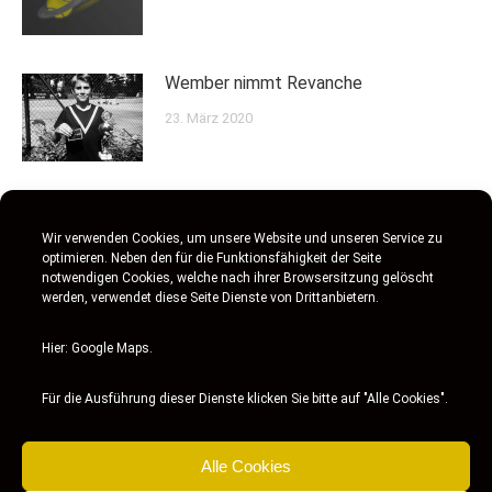
Wember nimmt Revanche
23. März 2020
Maschke gewinnt Toto´s Junior Cup
Wir verwenden Cookies, um unsere Website und unseren Service zu
17. Februar 2020
optimieren. Neben den für die Funktionsfähigkeit der Seite
notwendigen Cookies, welche nach ihrer Browsersitzung gelöscht
werden, verwendet diese Seite Dienste von Drittanbietern.
SKM Jahresfazit 2019
Hier: Google Maps.
3. Februar 2020
Für die Ausführung dieser Dienste klicken Sie bitte auf "Alle Cookies".
Alle Cookies