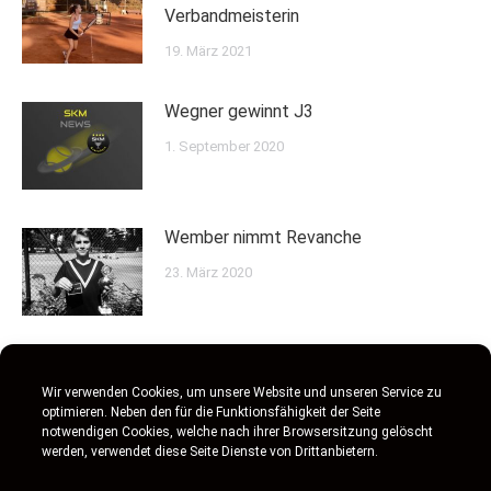
Verbandmeisterin
19. März 2021
Wegner gewinnt J3
1. September 2020
Wember nimmt Revanche
23. März 2020
Maschke gewinnt Toto´s Junior Cup
Wir verwenden Cookies, um unsere Website und unseren Service zu
17. Februar 2020
optimieren. Neben den für die Funktionsfähigkeit der Seite
notwendigen Cookies, welche nach ihrer Browsersitzung gelöscht
werden, verwendet diese Seite Dienste von Drittanbietern.
SKM Jahresfazit 2019