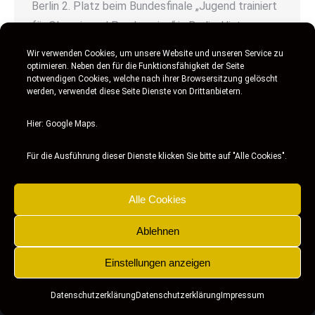
Berlin 2. Platz beim Bundesfinale „Jugend trainiert
für Olympia und Paralympics“ in Berlin. Hinter uns
liegt eine unfassbare Woche! 5 Tage Berlin mit der
Wir verwenden Cookies, um unsere Website und unseren Service zu
Tennismannschaft des Marie-Curie-Gymnasiums
optimieren. Neben den für die Funktionsfähigkeit der Seite
notwendigen Cookies, welche nach ihrer Browsersitzung gelöscht
beim Bundesfinale „Jugend trainiert“ zusammen
werden, verwendet diese Seite Dienste von Drittanbietern.
mit 4.500 anderen Sportlern aus verschiedenen
Disziplinen. Finn, Jan, Joshua, Max, Noah und ich
Hier: Google Maps.
hatten uns als NRW Schulmeister für das
Für die Ausführung dieser Dienste klicken Sie bitte auf "Alle Cookies".
Bundesfinale in…
Alle Cookies
Ablehnen
Einstellungen anzeigen
Datenschutzerklärung
Datenschutzerklärung
Impressum
2021 SKM Pro Tennisschule Solingen