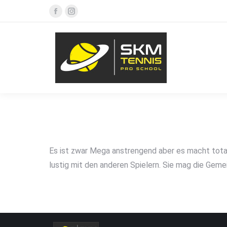
Facebook
Instagram
page
page
opens
opens
in
in
new
new
window
window
Es ist zwar Mega anstrengend aber es macht total
lustig mit den anderen Spielern. Sie mag die Geme